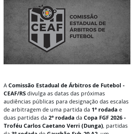
A
Comissão Estadual de Árbitros de Futebol -
CEAF/RS
divulga as datas das próximas
audiências públicas para designação das escalas
de arbitragem de uma partida da
1ª rodada
e
duas partidas da
2ª rodada
da
Copa FGF 2026 -
Troféu Carlos Caetano Verri (Dunga)
, partidas
da
3ª rodada
do
Gauchão Sub-20 A2
, um